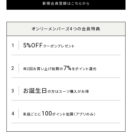
新規会員登録はこちらから
オンリーメンバーズ4つの会員特典
5%
OFF
1
クーポンプレゼント
7%
2
年2回お買い上げ総額の
をポイント還元
お誕生日
3
の方はスーツ購入がお得
100
4
来店ごとに
ポイント加算（アプリのみ）