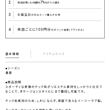
2
7%
年2回お買い上げ総額の
をポイント還元
3
お誕生日
の方はスーツ購入がお得
4
来店ごとに
100円分
のポイント加算(アプリのみ)
基本情報
アイテムサイズ
■シーズン
春夏
■商品説明
スポーティな表情のテック系ポリエステル素材をしっかりと仕立て
ることで、オケージョンスタイルにまで着回し可能です。
テック系素材のため、しわにならず、家庭で洗えるイージーケア製。