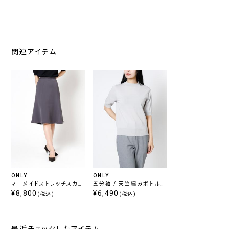
関連アイテム
ONLY
ONLY
マーメイドストレッチスカー
五分袖 / 天竺編みボトルネ
ト チャコール無地
¥8,800
ックニット グレー
¥6,490
(税込)
(税込)