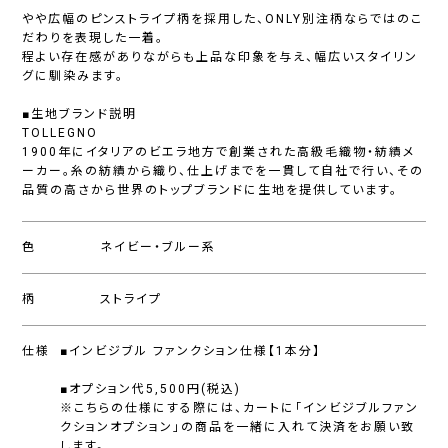
やや広幅のピンストライプ柄を採用した、ONLY別注柄ならではのこ
だわりを表現した一着。
程よい存在感がありながらも上品な印象を与え、幅広いスタイリン
グに馴染みます。
■生地ブランド説明
TOLLEGNO
1900年にイタリアのビエラ地方で創業された高級毛織物・紡績メ
ーカー。糸の紡績から織り、仕上げまでを一貫して自社で行い、その
品質の高さから世界のトップブランドに生地を提供しています。
色
ネイビー・ブルー系
柄
ストライプ
仕様
■インビジブル ファンクション仕様【1本分】
■オプション代5,500円(税込)
※こちらの仕様にする際には、カートに「インビジブルファン
クションオプション」の商品を一緒に入れて決済をお願い致
します。