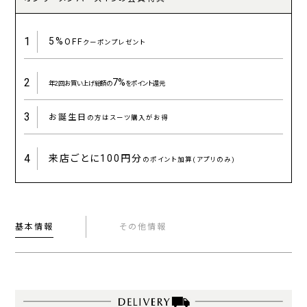
1
5%
OFF
クーポンプレゼント
2
7%
年2回お買い上げ総額の
をポイント還元
3
お誕生日
の方はスーツ購入がお得
4
来店ごとに
100円分
のポイント加算(アプリのみ)
基本情報
その他情報