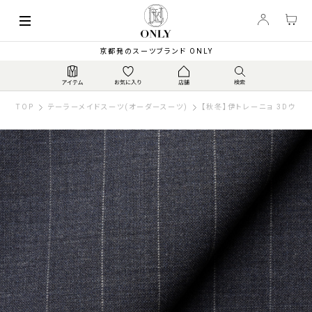
京都発のスーツブランド ONLY
TOP
テーラーメイドスーツ(オーダースーツ)
【秋冬】伊トレーニョ 3Dウー