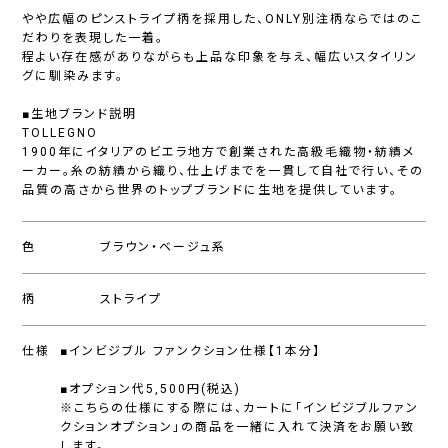
やや広幅のピンストライプ柄を採用した、ONLY別注柄ならではのこ
だわりを表現した一着。
程よい存在感がありながらも上品な印象を与え、幅広いスタイリン
グに馴染みます。
■生地ブランド説明
TOLLEGNO
1900年にイタリアのビエラ地方で創業された高級毛織物・紡績メ
ーカー。糸の紡績から織り、仕上げまでを一貫して自社で行い、その
品質の高さから世界のトップブランドに生地を提供しています。
色
ブラウン・ベージュ系
柄
ストライプ
仕様
■インビジブル ファンクション仕様【1本分】
■オプション代5,500円(税込)
※こちらの仕様にする際には、カートに「インビジブルファン
クションオプション」の商品を一緒に入れて決済をお願い致
します。