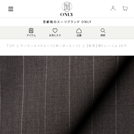
京都発のスーツブランド ONLY
TOP
テーラーメイドスーツ(オーダースーツ)
【秋冬】伊トレーニョ 3Dウー