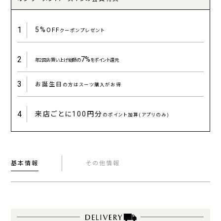
1
5%
OFF
クーポンプレゼント
2
7%
年2回お買い上げ総額の
をポイント還元
3
お誕生日
の方はスーツ購入がお得
4
来店ごとに
100円分
のポイント加算(アプリのみ)
基本情報
その他情報