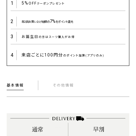
1
5%
OFF
クーポンプレゼント
2
7%
年2回お買い上げ総額の
をポイント還元
3
お誕生日
の方はスーツ購入がお得
4
来店ごとに
100円分
のポイント加算(アプリのみ)
基本情報
その他情報