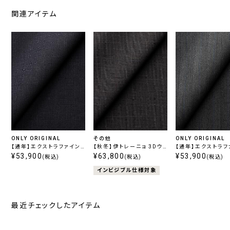
関連アイテム
ONLY ORIGINAL
その他
ONLY ORIGINAL
【通年】エクストラファイン
【秋冬】伊トレーニョ 3Dウ
【通年】エクストラフ
ウール ネイビー無地
¥53,900
ールハイパーストレッチ ブ
¥63,800
ウール グレーストラ
¥53,900
(税込)
(税込)
(税込)
ラウンチェック
インビジブル仕様対象
最近チェックしたアイテム