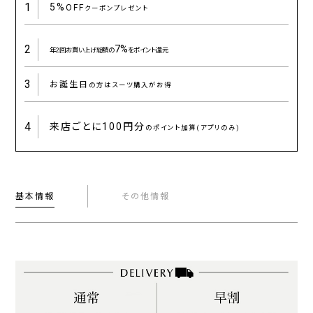
1
5%
OFF
クーポンプレゼント
2
7%
年2回お買い上げ総額の
をポイント還元
3
お誕生日
の方はスーツ購入がお得
4
来店ごとに
100円分
のポイント加算(アプリのみ)
基本情報
その他情報