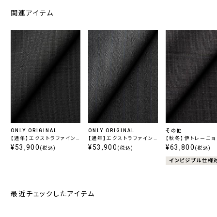
関連アイテム
ONLY ORIGINAL
ONLY ORIGINAL
その他
【通年】エクストラファイン
【通年】エクストラファイン
【秋冬】伊トレーニョ
ウール チャコール無地
¥53,900
ウール グレーストライプ
¥53,900
ールハイパーストレッ
¥63,800
(税込)
(税込)
(税込)
ラウンチェック
インビジブル仕様
最近チェックしたアイテム