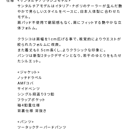
仕様
<サンタルチアクラシコモデル>
サンタルチアモデルはイタリア・ナポリのテーラーが生んだ艶
やかで男らしいスタイルをベースに、日本人体型に合わせた
モデル。
肩パッド不使用で窮屈感もなく、肩にフィットする艶やかな立
体フォルム。
クラシコは肩幅を1cm広げる事で、視覚的によりウエストが
絞られたフォルムに改良。
また着丈も0.5cm長くし、よりクラシックな印象に。
パンツは新型2タックデザインとなり、若干のゆとりをもたせ
たシルエット。
<ジャケット>
ノッチドラペル
AMFコバ
サイドベンツ
シングル段返り3つ釦
フラップポケット
袖4釦重仕様
背裏仕様:背抜き
<パンツ>
ツータックテーパードパンツ