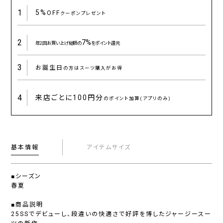
1
5%
OFF
クーポンプレゼント
2
7%
年2回お買い上げ総額の
をポイント還元
3
お誕生日
の方はスーツ購入がお得
4
来店ごとに
100円分
のポイント加算(アプリのみ)
基本情報
アイテムサイズ
■シーズン
春夏
■商品説明
25SSでデビューし、段違いの快適さで好評を博したジャージースー