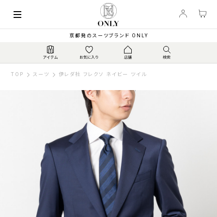
京都発のスーツブランド ONLY
TOP
スーツ
伊レダ社 フレクソ ネイビー ツイル