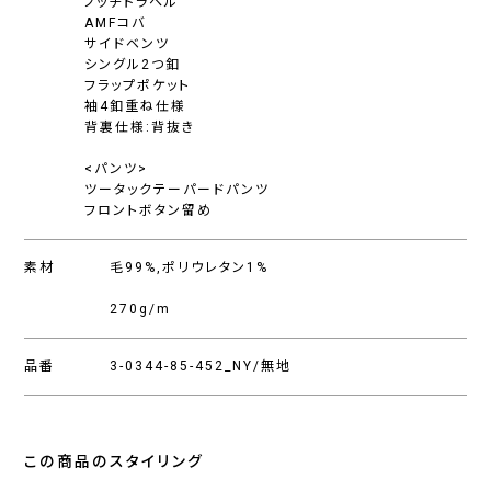
ノッチドラペル
AMFコバ
サイドベンツ
シングル2つ釦
フラップポケット
袖4釦重ね仕様
背裏仕様:背抜き
<パンツ>
ツータックテーパードパンツ
フロントボタン留め
素材
毛99%,ポリウレタン1%
270g/m
品番
3-0344-85-452_NY/無地
この商品のスタイリング