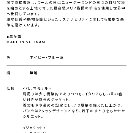
場で直接管理し、ウールの糸はニュージーランドの三つの自社牧場
を始めとする土地で育った最高級メリノ品種の羊毛を使用し世界中
へ出荷しています。
環境保護や動物愛護といったサステナビリティに関しても厳格な基
準を設けています。
■生産国
MADE IN VIETNAM
色
ネイビー・ブルー系
柄
無地
仕様
<パルマモデル>
肩周りは少し構築的でありつつも、イタリアらしい首の吸
い付きが特長のジャケット。
着丈もやや長めの設定にし、より風格を備えた仕上がり。
パンツは2タックデザインとなり、若干のゆとりをもたせた
シルエット。
<ジャケット>