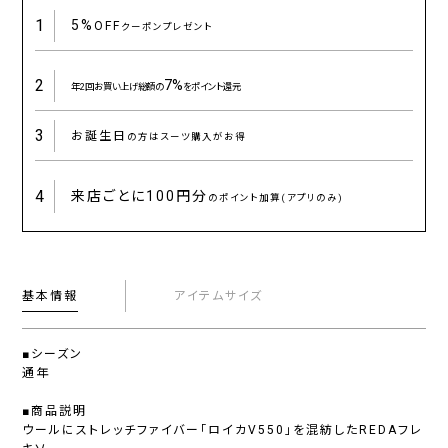
1
5%
OFF
クーポンプレゼント
2
7%
年2回お買い上げ総額の
をポイント還元
3
お誕生日
の方はスーツ購入がお得
4
来店ごとに
100円分
のポイント加算(アプリのみ)
基本情報
アイテムサイズ
■シーズン
通年
■商品説明
ウールにストレッチファイバー「ロイカV550」を混紡したREDAフレ