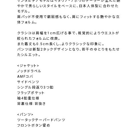
サンタルチアモデルはイタリア・ナポリのテーラーが生んだ艶
やかで男らしいスタイルをベースに、日本人体型に合わせた
モデル。
肩パッド不使用で窮屈感もなく、肩にフィットする艶やかな立
体フォルム。
クラシコは肩幅を1cm広げる事で、視覚的によりウエストが
絞られたフォルムに改良。
また着丈も0.5cm長くし、よりクラシックな印象に。
パンツは新型2タックデザインとなり、若干のゆとりをもたせ
たシルエット。
<ジャケット>
ノッチドラペル
AMFコバ
サイドベンツ
シングル段返り3つ釦
フラップポケット
袖4釦重仕様
背裏仕様:背抜き
<パンツ>
ツータックテーパードパンツ
フロントボタン留め