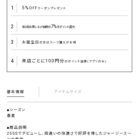
1
5%
OFF
クーポンプレゼント
2
7%
年2回お買い上げ総額の
をポイント還元
3
お誕生日
の方はスーツ購入がお得
4
来店ごとに
100円分
のポイント加算(アプリのみ)
基本情報
アイテムサイズ
■シーズン
春夏
■商品説明
25SSでデビューし、段違いの快適さで好評を博したジャージースー