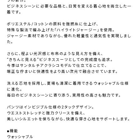
ツの新作。
ビジネスシーンに必要な品格と、日常を変える着心地を両立した一
着です。
ポリエステル/コットンの原料を強撚糸に仕上げ、
特殊な製法で編み上げた「ハイライトジャージー」を使用。
ジャージー素材でありながら、優れた軽量性と通気性を実現しまし
た。
さらに、程よい光沢感と布帛のような見え方を備え、
“きちんと見える”ビジネススーツとしての完成度も追求。
今季はサンタルチアクラシコモデルで仕立てることで、
端正な佇まいと快適性をより高い次元で融合させています。
洗える芯地を採用し、夏場も清潔に着用できるウォッシャブル仕様
に進化。
毎日のビジネスシーンに寄り添う、実用性の高さも魅力です。
パンツはインビジブル仕様の2タックデザイン。
ウエストストレッチと強力クリースを備え、
美しいシルエットを保ちながら、快適な穿き心地をサポートします。
■機能
ウォッシャブル