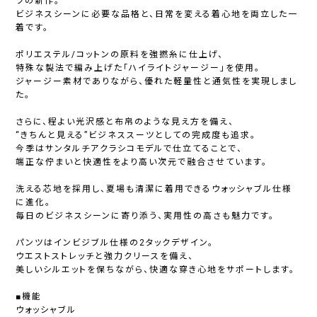
ツの新作。
ビジネスシーンに必要な品格と、日常を変える着心地を両立した一
着です。
ポリエステル/コットンの原料を強撚糸に仕上げ、
特殊な製法で編み上げた「ハイライトジャージー」を使用。
ジャージー素材でありながら、優れた軽量性と通気性を実現しまし
た。
さらに、程よい光沢感と布帛のような見え方を備え、
“きちんと見える”ビジネススーツとしての完成度も追求。
今季はサンタルチアクラシコモデルで仕立てることで、
端正な佇まいと快適性をより高い次元で融合させています。
洗える芯地を採用し、夏場も清潔に着用できるウォッシャブル仕様
に進化。
毎日のビジネスシーンに寄り添う、実用性の高さも魅力です。
パンツはインビジブル仕様の2タックデザイン。
ウエストストレッチと強力クリースを備え、
美しいシルエットを保ちながら、快適な穿き心地をサポートします。
■機能
ウォッシャブル