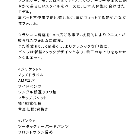
サンタルチアモデルはイタリア・ナポリのテーラーが生んだ艶
やかで男らしいスタイルをベースに、日本人体型に合わせた
モデル。
肩パッド不使用で窮屈感もなく、肩にフィットする艶やかな立
体フォルム。
クラシコは肩幅を1cm広げる事で、視覚的によりウエストが
絞られたフォルムに改良。
また着丈も0.5cm長くし、よりクラシックな印象に。
パンツは新型2タックデザインとなり、若干のゆとりをもたせ
たシルエット。
<ジャケット>
ノッチドラペル
AMFコバ
サイドベンツ
シングル段返り3つ釦
フラップポケット
袖4釦重仕様
背裏仕様:背抜き
<パンツ>
ツータックテーパードパンツ
フロントボタン留め