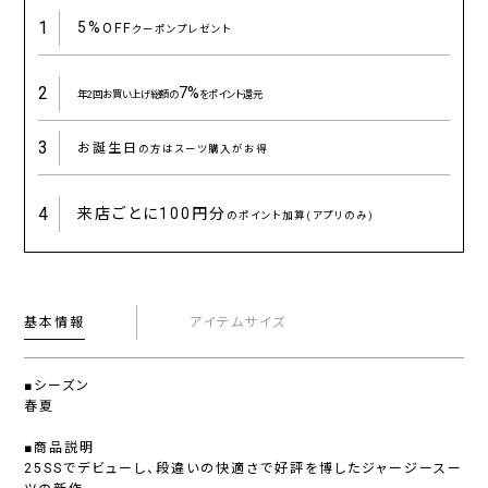
1
5%
OFF
クーポンプレゼント
2
7%
年2回お買い上げ総額の
をポイント還元
3
お誕生日
の方はスーツ購入がお得
4
来店ごとに
100円分
のポイント加算(アプリのみ)
基本情報
アイテムサイズ
■シーズン
春夏
■商品説明
25SSでデビューし、段違いの快適さで好評を博したジャージースー