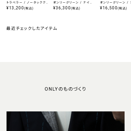
トラベラー / ノータックク
オンリーグリーン / ナイロ
オンリーグリーン /
ロップドパンツ ネイビー無
¥13,200
ンジャージージャケット グ
¥36,300
ンジャージークロッ
¥16,500
(税込)
(税込)
(税込)
地
レーヘリンボーン
ンツ グレーヘリン
最近チェックしたアイテム
ONLYのものづくり