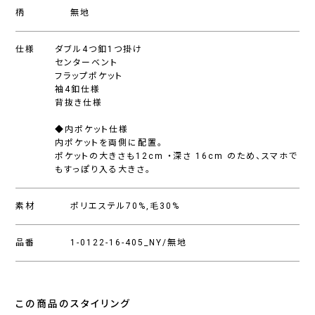
柄
無地
仕様
ダブル4つ釦1つ掛け
センターベント
フラップポケット
袖4釦仕様
背抜き仕様
◆内ポケット仕様
内ポケットを両側に配置。
ポケットの大きさも12cm ・深さ 16cm のため、スマホで
もすっぽり入る大きさ。
素材
ポリエステル70%,毛30%
品番
1-0122-16-405_NY/無地
この商品のスタイリング