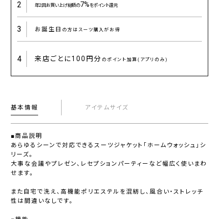
2
7%
年2回お買い上げ総額の
をポイント還元
3
お誕生日
の方はスーツ購入がお得
4
来店ごとに
100円分
のポイント加算(アプリのみ)
基本情報
アイテムサイズ
■商品説明
あらゆるシーンで対応できるスーツジャケット「ホームウォッシュ」シ
リーズ。
大事な会議やプレゼン、レセプションパーティーなど幅広く使いまわ
せます。
また自宅で洗え、高機能ポリエステルを混紡し、風合い・ストレッチ
性は間違いなしです。