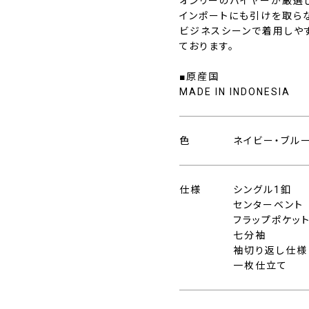
オンリーのバイヤーが厳選
インポートにも引けを取ら
ビジネスシーンで着用しや
ております。
■原産国
MADE IN INDONESIA
色
ネイビー・ブル
仕様
シングル1釦
センターベント
フラップポケッ
七分袖
袖切り返し仕様
一枚仕立て