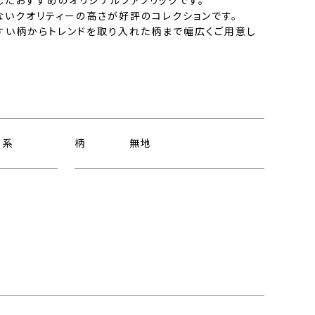
したおすすめのオリジナルファブリックです。
ないクオリティーの高さが好評のコレクションです。
すい柄からトレンドを取り入れた柄まで幅広くご用意し
ー系
柄
無地
ト