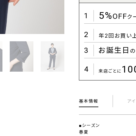
5%
1
OFF
ク
2
年2回お買い
3
お誕生日
の
1
4
来店ごとに
基本情報
ア
■シーズン
春夏