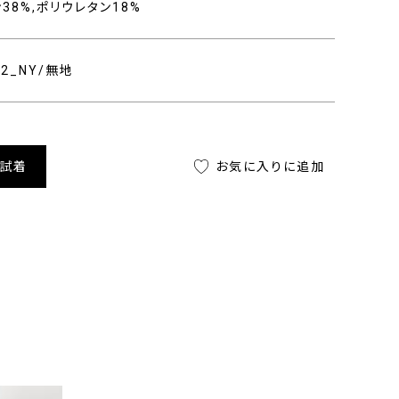
ン38%,ポリウレタン18%
402_NY/無地
舗試着
お気に入りに追加