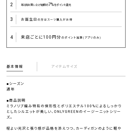
2
7%
年2回お買い上げ総額の
をポイント還元
3
お誕生日
の方はスーツ購入がお得
4
来店ごとに
100円分
のポイント加算(アプリのみ)
基本情報
アイテムサイズ
■シーズン
通年
■商品説明
ミラノリブ編み特有の保形性とポリエステル100%によるしっかり
としたシルエットが美しい、ONLYGREENのイージーニットシリー
ズ。
程よい光沢と張り感が品格を添えつつ、カーディガンのように軽や