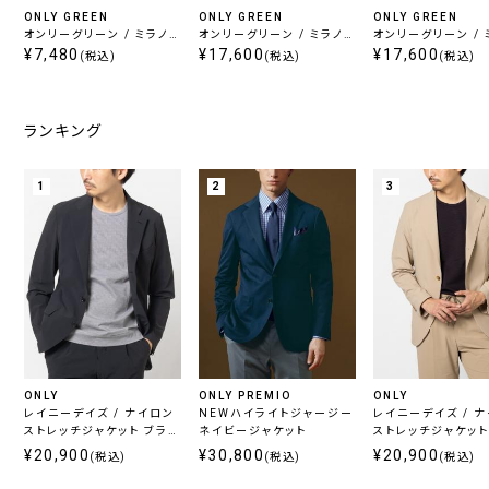
ONLY GREEN
ONLY GREEN
ONLY GREEN
オンリーグリーン / ミラノリ
オンリーグリーン / ミラノリ
オンリーグリーン / 
ブニットベスト ブラック
¥7,480
ブニットジャケット ライトグ
¥17,600
ブニットジャケット 
¥17,600
(税込)
(税込)
(税込)
レー
ー
ランキング
1
2
3
ONLY
ONLY PREMIO
ONLY
レイニーデイズ / ナイロン
NEWハイライトジャージー
レイニーデイズ / 
ストレッチジャケット ブラッ
ネイビージャケット
ストレッチジャケット
ク
ジュ
¥20,900
¥30,800
¥20,900
(税込)
(税込)
(税込)