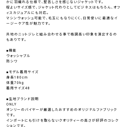
かに羽織れる仕様で、堅苦しさを感じないジャケットです。
程よいサイズ感で、ジャケット代わりとしてビジネスはもちろん、オフ
ィスカジュアルにも対応。
マシンウォッシュ可能で、毛玉にもなりにくく、日常使いに最適なイ
ージーケア性が魅力です。
共地のニットジレと組み合わせる事で格調高い印象を演出するの
もありです。
■機能
ウォッシャブル
防シワ
■モデル着用サイズ
身長180cm
体重70kg
着用サイズ48
■生地ブランド説明
ONLY
オンリーのバイヤーが厳選したおすすめのオリジナルファブリック
です。
インポートにも引けを取らないクオリティーの高さが好評のコレク
ションです。