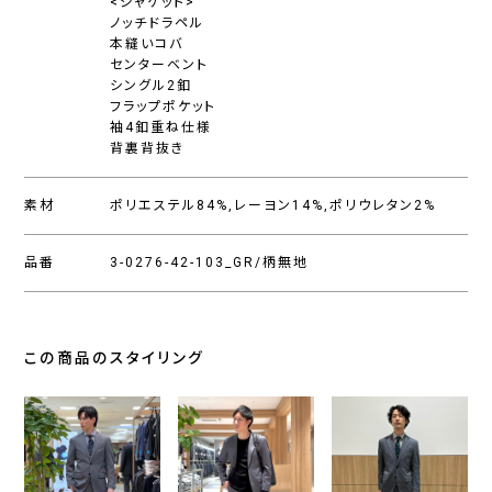
<ジャケット>
ノッチドラペル
本縫いコバ
センターベント
シングル2釦
フラップポケット
袖4釦重ね仕様
背裏背抜き
素材
ポリエステル84%,レーヨン14%,ポリウレタン2%
品番
3-0276-42-103_GR/柄無地
この商品のスタイリング