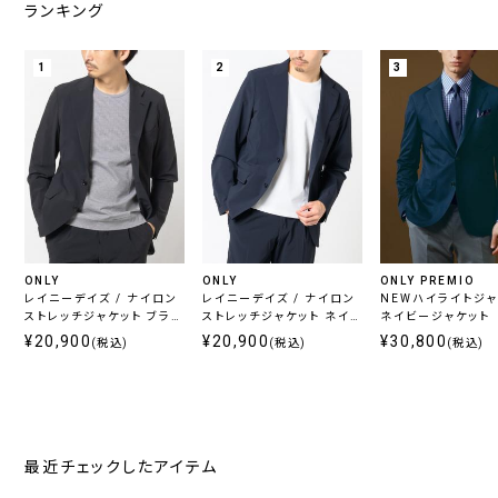
ランキング
1
2
3
ONLY
ONLY
ONLY PREMIO
レイニーデイズ / ナイロン
レイニーデイズ / ナイロン
NEWハイライトジ
ストレッチジャケット ブラッ
ストレッチジャケット ネイビ
ネイビージャケット
ク
ー
¥20,900
¥20,900
¥30,800
(税込)
(税込)
(税込)
最近チェックしたアイテム