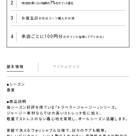
2
7%
年2回お買い上げ総額の
をポイント還元
3
お誕生日
の方はスーツ購入がお得
4
来店ごとに
100円分
のポイント加算(アプリのみ)
基本情報
アイテムサイズ
■シーズン
春夏
■商品説明
毎シーズン好評を得ている「トラベラージャージー」シリーズ。
ジャージー素材ならではの高いストレッチ性に加え、
軽量でストレスのない着心地を実現し、オールシーズン活躍します。
家庭で洗えるウォッシャブル仕様で、日々のケアも簡単。