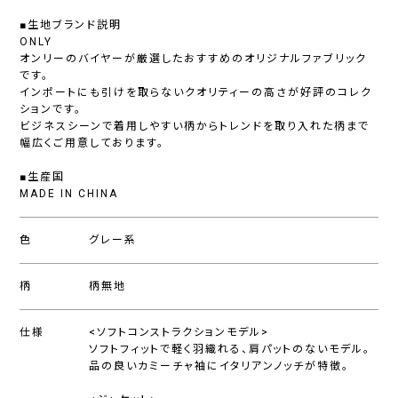
■生地ブランド説明
ONLY
オンリーのバイヤーが厳選したおすすめのオリジナルファブリック
です。
インポートにも引けを取らないクオリティーの高さが好評のコレク
ションです。
ビジネスシーンで着用しやすい柄からトレンドを取り入れた柄まで
幅広くご用意しております。
■生産国
MADE IN CHINA
色
グレー系
柄
柄無地
仕様
<ソフトコンストラクションモデル>
ソフトフィットで軽く羽織れる、肩パットのないモデル。
品の良いカミーチャ袖にイタリアンノッチが特徴。