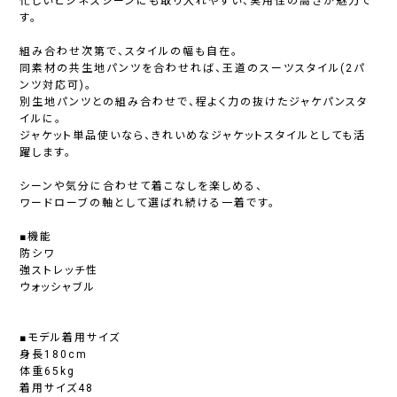
忙しいビジネスシーンにも取り入れやすい、実用性の高さが魅力で
す。
組み合わせ次第で、スタイルの幅も自在。
同素材の共生地パンツを合わせれば、王道のスーツスタイル(2パ
ンツ対応可)。
別生地パンツとの組み合わせで、程よく力の抜けたジャケパンスタ
イルに。
ジャケット単品使いなら、きれいめなジャケットスタイルとしても活
躍します。
シーンや気分に合わせて着こなしを楽しめる、
ワードローブの軸として選ばれ続ける一着です。
■機能
防シワ
強ストレッチ性
ウォッシャブル
■モデル着用サイズ
身長180cm
体重65kg
着用サイズ48