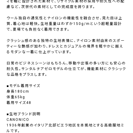
ィを軸に設計された素材で、リサイクル素材の採用や耐久性への配
慮など、次世代の素材としての完成度を誇ります。
ウール独自の通気性とナイロンの機能性を融合させ、見た目は上
質、着心地は軽快。生地重量はわずか150g/mという超軽量設計
で、夏場でも負担なく着用できます。
クラッシュ感のある独特の生地表情に、ナイロン素材由来のスポー
ティーな艶感が加わり、ドレスとカジュアルの境界を軽やかに越え
るモダンな一着に仕上がっています。
日常のビジネスシーンはもちろん、移動や出張の多い方にも安心の
耐久性。サンタルチアゼロモデルの仕立てが、機能素材にクラシック
な品格をプラスします。
■モデル着用サイズ
身長180cm
体重65kg
着用サイズ48
■生地ブランド説明
CANONICO
1936年創業のイタリア北部ビエラ地区を本拠地とする高級服地ミ
ルです。