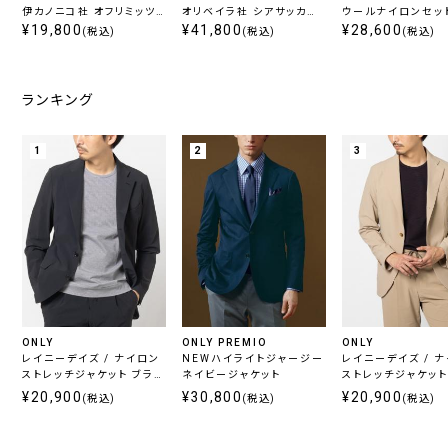
伊カノニコ社 オフリミッツ
オリベイラ社 シアサッカー
ウールナイロンセッ
セットアップパンツ チャコ
¥19,800
セットアップダブルジャケッ
¥41,800
ジャケット グリーン
¥28,600
(税込)
(税込)
(税込)
ール
ト ネイビー
ランキング
1
2
3
ONLY
ONLY PREMIO
ONLY
レイニーデイズ / ナイロン
NEWハイライトジャージー
レイニーデイズ / 
ストレッチジャケット ブラッ
ネイビージャケット
ストレッチジャケット
ク
ジュ
¥20,900
¥30,800
¥20,900
(税込)
(税込)
(税込)