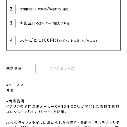
2
7%
年2回お買い上げ総額の
をポイント還元
3
お誕生日
の方はスーツ購入がお得
4
来店ごとに
100円分
のポイント加算(アプリのみ)
基本情報
アイテムサイズ
■シーズン
春夏
■商品説明
イタリアの名門生地メーカーCANONICO社が開発した高機能素材
コレクション「オフリミッツ」を使用。
現代のライフスタイルに求められる快適性・機能性・サステナビリテ