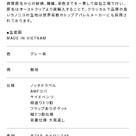
良質原毛からの紡績、機織、染色までを一貫して自社工場で行い、
原毛はオーストラリアより直輸入することで、クラシカルで品質の高
いカノニコの生地は世界有数のトップアパレルメーカーにも採用さ
れております。
■生産国
MADE IN VIETNAM
色
グレー系
柄
無地
仕様
ノッチドラペル
AMFコバ
サイドベンツ
段返り3つ釦
フラップありポケット
袖3つ釦仕様
背裏仕様:大見返し