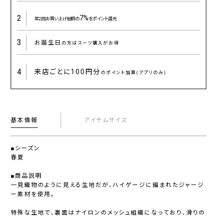
2
7%
年2回お買い上げ総額の
をポイント還元
3
お誕生日
の方はスーツ購入がお得
4
来店ごとに
100円分
のポイント加算(アプリのみ)
基本情報
アイテムサイズ
■シーズン
春夏
■商品説明
一見織物のように見える生地だが、ハイゲージに編まれたジャージ
ー素材を使用。
特殊な生地で、裏面はナイロンのメッシュ組織になっており、滑りの