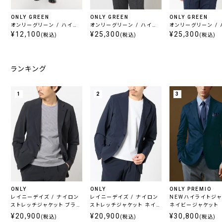
ONLY GREEN
ONLY GREEN
ONLY GREEN
オンリーグリーン / ハイゲ
オンリーグリーン / ハイゲ
オンリーグリーン /
ージ セットアップパンツ ブ
¥12,100
ージ セットアップジャケッ
¥25,300
ージ セットアップジ
¥25,300
(税込)
(税込)
(税込)
ラウン
ト チャコール
ト ネイビー
ランキング
1
2
3
ONLY
ONLY
ONLY PREMIO
レイニーデイズ / ナイロン
レイニーデイズ / ナイロン
NEWハイライトジ
ストレッチジャケット ブラッ
ストレッチジャケット ネイビ
ネイビージャケット
ク
ー
¥20,900
¥20,900
¥30,800
(税込)
(税込)
(税込)