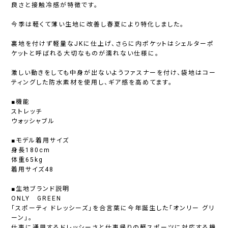
良さと接触冷感が特徴です。
今季は軽くて薄い生地に改善し春夏により特化しました。
裏地を付けず軽量なJKに仕上げ、さらに内ポケットはシェルターポ
ケットと呼ばれる大切なものが濡れない仕様に。
激しい動きをしても中身が出ないようファスナーを付け、袋地はコー
ティングした防水素材を使用し、ギア感を高めてます。
■機能
ストレッチ
ウォッシャブル
■モデル着用サイズ
身長180cm
体重65kg
着用サイズ48
■生地ブランド説明
ONLY GREEN
「スポーティ ドレッシーズ」を合言葉に今年誕生した「オンリー グリ
ーン」。
仕事に通用するドレッシーさと仕事帰りの軽スポーツに対応する機