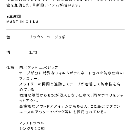
能を兼備した、革新的アイテムが揃います。
■生産国
MADE IN CHINA
色
ブラウン・ベージュ系
柄
無地
仕様
内ポケット:止水ジップ
テープ部分に特殊なフィルムがラミネートされた防水仕様の
ファスナー。
スライダーの開閉と連動してテープが密着して防水性を高
めている。
微細な隙間からも水が侵入しない仕様で、雨やホコリをシャ
ットアウト。
高機能なアウトドアアイテムはもちろん、ここ最近はタウン
ユースのアウターやバッグ等にも採用されている。
ノッチドラペル
シングル2つ釦