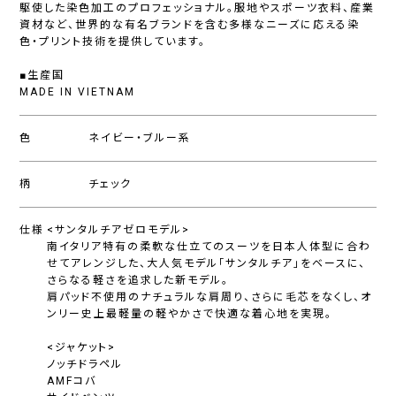
駆使した染色加工のプロフェッショナル。服地やスポーツ衣料、産業
資材など、世界的な有名ブランドを含む多様なニーズに応える染
色・プリント技術を提供しています。
■生産国
MADE IN VIETNAM
色
ネイビー・ブルー系
柄
チェック
仕様
<サンタルチアゼロモデル>
南イタリア特有の柔軟な仕立てのスーツを日本人体型に合わ
せてアレンジした、大人気モデル「サンタルチア」をベースに、
さらなる軽さを追求した新モデル。
肩パッド不使用のナチュラルな肩周り、さらに毛芯をなくし、オ
ンリー史上最軽量の軽やかさで快適な着心地を実現。
<ジャケット>
ノッチドラペル
AMFコバ