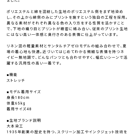
ました。
ポリエステルと綿を混紡した生地のポリエステル側をまず地染め
し、その上から綿側のみにプリントを施すという独自の工程を採用。
異なる素材がそれぞれ異なる色の入り方をする性質を活かすこと
で、下地の織り目とプリントが緻密に絡み合い、従来のプリント生地
にはない高い一体感と奥行きのある表情に仕上がっています。
リネン混の軽量素材とサンタルチアゼロモデルの組み合わせで、夏
場の着心地も快適。近づいてはじめてわかる微細な表情を持つネ
イビー無地調で、どんなパンツとも合わせやすく、幅広いシーンで活
躍する汎用性の高い一着です。
■機能
ストレッチ
■モデル着用サイズ
身長180cm
体重65kg
着用サイズ48
■生地ブランド説明
大本染工
1935年創業の歴史を持つ、スクリーン加工やインクジェット技術を