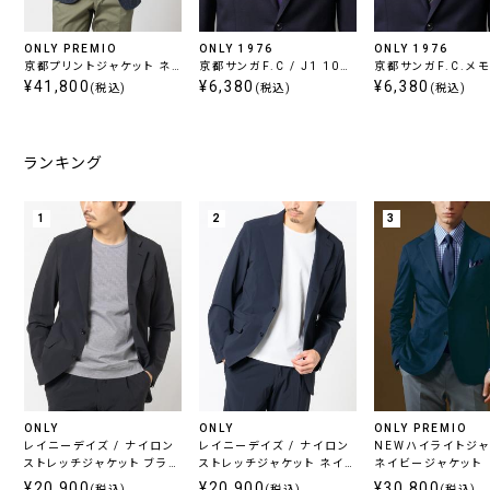
ONLY PREMIO
ONLY 1976
ONLY 1976
京都プリントジャケット ネ
京都サンガF.C / J1 100
京都サンガF.C.メ
イビー
¥41,800
年構想リーグネクタイ
¥6,380
クレストタイ
¥6,380
(税込)
(税込)
(税込)
ランキング
1
2
3
ONLY
ONLY
ONLY PREMIO
レイニーデイズ / ナイロン
レイニーデイズ / ナイロン
NEWハイライトジ
ストレッチジャケット ブラッ
ストレッチジャケット ネイビ
ネイビージャケット
ク
ー
¥20,900
¥20,900
¥30,800
(税込)
(税込)
(税込)