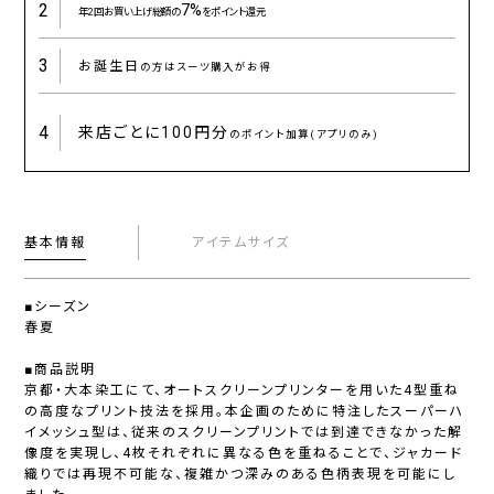
2
7%
年2回お買い上げ総額の
をポイント還元
3
お誕生日
の方はスーツ購入がお得
4
来店ごとに
100円分
のポイント加算(アプリのみ)
基本情報
アイテムサイズ
■シーズン
春夏
■商品説明
京都・大本染工にて、オートスクリーンプリンターを用いた4型重ね
の高度なプリント技法を採用。本企画のために特注したスーパーハ
イメッシュ型は、従来のスクリーンプリントでは到達できなかった解
像度を実現し、4枚それぞれに異なる色を重ねることで、ジャカード
織りでは再現不可能な、複雑かつ深みのある色柄表現を可能にし