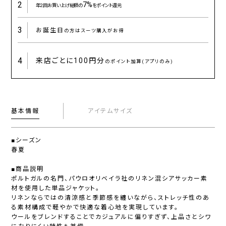
2
7%
年2回お買い上げ総額の
をポイント還元
3
お誕生日
の方はスーツ購入がお得
4
来店ごとに
100円分
のポイント加算(アプリのみ)
基本情報
アイテムサイズ
■シーズン
春夏
■商品説明
ポルトガルの名門、パウロオリベイラ社のリネン混シアサッカー素
材を使用した単品ジャケット。
リネンならではの清涼感と季節感を纏いながら、ストレッチ性のあ
る素材構成で軽やかで快適な着心地を実現しています。
ウールをブレンドすることでカジュアルに偏りすぎず、上品さとシワ