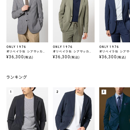
ONLY 1976
ONLY 1976
ONLY 1976
オリベイラ社 シアサッカー
オリベイラ社 シアサッカー
オリベイラ社 シアサ
リネン混ジャケット ブラウ
¥36,300
セットアップジャケット グリ
¥36,300
セットアップジャケッ
¥36,300
(税込)
(税込)
(税込)
ン
ーン
ー
ランキング
1
2
3