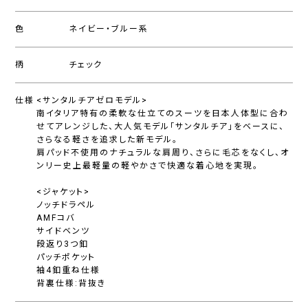
色
ネイビー・ブルー系
柄
チェック
仕様
<サンタルチアゼロモデル>
南イタリア特有の柔軟な仕立てのスーツを日本人体型に合わ
せてアレンジした、大人気モデル「サンタルチア」をベースに、
さらなる軽さを追求した新モデル。
肩パッド不使用のナチュラルな肩周り、さらに毛芯をなくし、オ
ンリー史上最軽量の軽やかさで快適な着心地を実現。
<ジャケット>
ノッチドラペル
AMFコバ
サイドベンツ
段返り3つ釦
パッチポケット
袖4釦重ね仕様
背裏仕様:背抜き