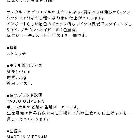
になりにくい特性も兼備。
サンタルチアゼロモデルの仕立てにより、肩まわりは柔らかく、クラ
シックでありながら軽快な印象に仕上がっています。
インポートらしい配色のチェック柄もマイクロ表現でスタイリングし
やすく、ブラウン・ネイビーの2色展開。
幅広いコーディネートに対応する一着です。
■機能
ストレッチ
■モデル着用サイズ
身長182cm
体重70kg
着用サイズ48
■生地ブランド説明
PAULO OLIVEIRA
ポルトガルの老舗の生地メーカーです。
生産設備は世界有数で自社工場にて糸の生産から仕上げまでを一
貫して行っております。
■生産国
MADE IN VIETNAM