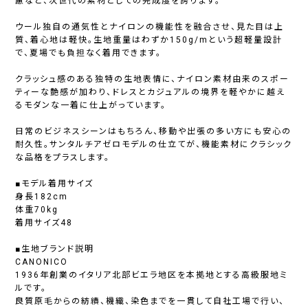
慮など、次世代の素材としての完成度を誇ります。
ウール独自の通気性とナイロンの機能性を融合させ、見た目は上
質、着心地は軽快。生地重量はわずか150g/mという超軽量設計
で、夏場でも負担なく着用できます。
クラッシュ感のある独特の生地表情に、ナイロン素材由来のスポー
ティーな艶感が加わり、ドレスとカジュアルの境界を軽やかに越え
るモダンな一着に仕上がっています。
日常のビジネスシーンはもちろん、移動や出張の多い方にも安心の
耐久性。サンタルチアゼロモデルの仕立てが、機能素材にクラシック
な品格をプラスします。
■モデル着用サイズ
身長182cm
体重70kg
着用サイズ48
■生地ブランド説明
CANONICO
1936年創業のイタリア北部ビエラ地区を本拠地とする高級服地ミ
ルです。
良質原毛からの紡績、機織、染色までを一貫して自社工場で行い、