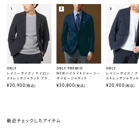
1
2
3
ONLY
ONLY PREMIO
ONLY
レイニーデイズ / ナイロン
NEWハイライトジャージー
レイニーデイズ / 
ストレッチジャケット ブラッ
ネイビージャケット
ストレッチジャケット
ク
ー
¥20,900
¥30,800
¥20,900
(税込)
(税込)
(税込)
最近チェックしたアイテム