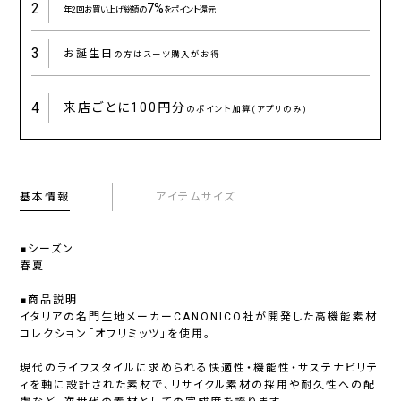
2
7%
年2回お買い上げ総額の
をポイント還元
3
お誕生日
の方はスーツ購入がお得
4
来店ごとに
100円分
のポイント加算(アプリのみ)
基本情報
アイテムサイズ
■シーズン
春夏
■商品説明
イタリアの名門生地メーカーCANONICO社が開発した高機能素材
コレクション「オフリミッツ」を使用。
現代のライフスタイルに求められる快適性・機能性・サステナビリテ
ィを軸に設計された素材で、リサイクル素材の採用や耐久性への配