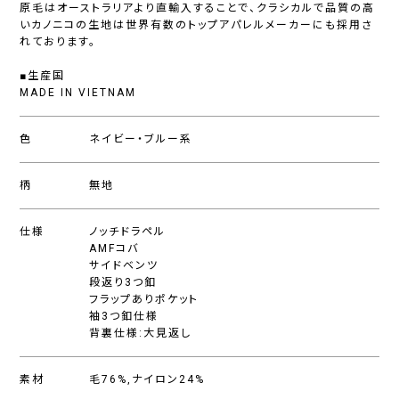
原毛はオーストラリアより直輸入することで、クラシカルで品質の高
いカノニコの生地は世界有数のトップアパレルメーカーにも採用さ
れております。
■生産国
MADE IN VIETNAM
色
ネイビー・ブルー系
柄
無地
仕様
ノッチドラペル
AMFコバ
サイドベンツ
段返り3つ釦
フラップありポケット
袖3つ釦仕様
背裏仕様:大見返し
素材
毛76%,ナイロン24%