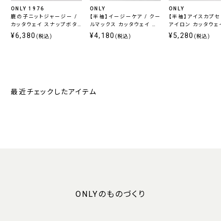
ONLY 1976
ONLY
ONLY
鹿の子ニットジャージー /
【半袖】イージーケア / クー
【半袖】アイスカプセル 
カッタウェイ スナップボタ
ルマックス カッタウェイ ス
アイロン カッタウェ
ン ホワイト 無地 定番
ナップボタン付き
ップボタン付き
¥6,380
¥4,180
¥5,280
(税込)
(税込)
(税込)
最近チェックしたアイテム
ONLYのものづくり