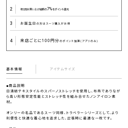
2
7%
年2回お買い上げ総額の
をポイント還元
3
お誕生日
の方はスーツ購入がお得
4
来店ごとに
100円分
のポイント加算(アプリのみ)
基本情報
アイテムサイズ
■商品説明
日清紡テキスタイルのスパーノストレッチを使用し、布帛でありなが
ら高い形態安定性能とストレッチ性を組み合せたノンアイロン素
材。
オンリーの名品であるスーツ同様、トラベラーシリーズとして、より
利便性と快適な着心地を追求した、出張時に最適な一枚です。