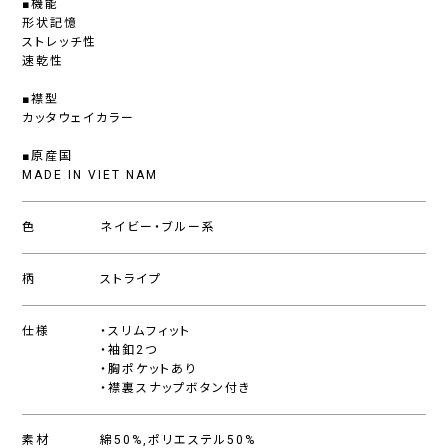
■機能
形状記憶
ストレッチ性
速乾性
■襟型
カッタウェイカラー
■原産国
MADE IN VIET NAM
色
ネイビー・ブルー系
柄
ストライプ
仕様
・スリムフィット
・袖釦2つ
・胸ポケットあり
・襟裏スナップボタン付き
素材
綿50%,ポリエステル50%