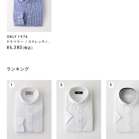
ONLY 1976
トラベラー / ストレッチノン
アイロン ボタンダウン
¥6,380
(税込)
ランキング
1
2
3