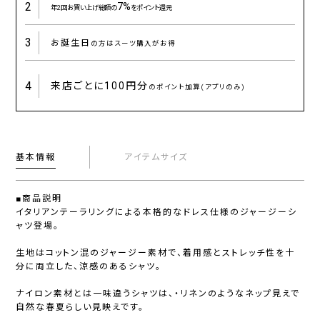
2
7%
年2回お買い上げ総額の
をポイント還元
3
お誕生日
の方はスーツ購入がお得
4
来店ごとに
100円分
のポイント加算(アプリのみ)
基本情報
アイテムサイズ
■商品説明
イタリアンテーラリングによる本格的なドレス仕様のジャージーシ
ャツ登場。
生地はコットン混のジャージー素材で、着用感とストレッチ性を十
分に両立した、涼感のあるシャツ。
ナイロン素材とは一味違うシャツは、・リネンのようなネップ見えで
自然な春夏らしい見映えです。