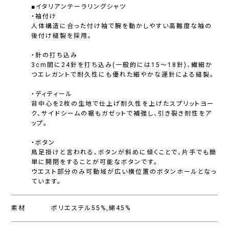
■イタリアンテーラリングシャツ
・袖付け
人体構造に合った付け袖で腕を動かしやすい高難度な袖の
後付け縫製を採用。
・針の打ち込み
3cm間に24針を打ち込み(一般的には15〜18針)、繊細か
つエレガントで耐久性にも優れた細やかな運針による縫製。
・ディティール
背中心を2枚の生地で仕上げ耐久性を上げたスプリットヨー
ク、サイドシームの裾もガゼットで補強し、引き裂き耐性をア
ップ。
・ボタン
鳥足掛けと言われる、ボタンが斜めに傾くことで、片手でも簡
単に開閉をすることが可能なボタンです。
ウエスト部分のみ可動域が広い横位置のボタンホールとなっ
ています。
素材
ポリエステル55%,綿45%