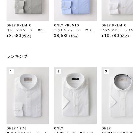
ONLY PREMIO
ONLY PREMIO
ONLY PREMIO
コットンジャージー ホリゾ
コットンジャージー ホリゾ
イタリアンテーラリン
ンタル
¥8,580
ンタル
¥8,580
ンアイロン / ツイル
¥10,780
(税込)
(税込)
(税込)
アンレギュラー 定番
ランキング
1
2
3
ONLY 1976
ONLY
ONLY