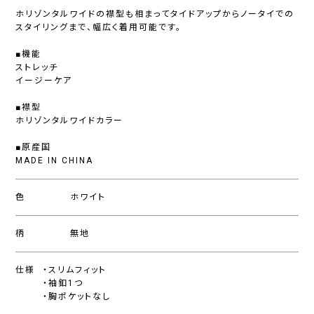
ホリゾンタルワイドの襟型も相まってタイドアップからノータイでの
スタイリングまで、幅広く着用可能です。
■機能
ストレッチ
イージーケア
■襟型
ホリゾンタルワイドカラー
■原産国
MADE IN CHINA
色
ホワイト
柄
無地
仕様
・スリムフィット
・袖釦1つ
・胸ポケットなし