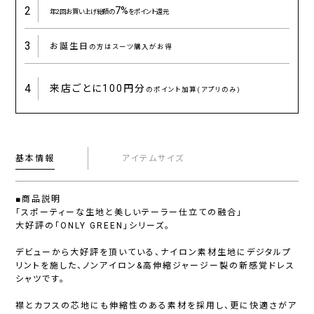
2
7%
年2回お買い上げ総額の
をポイント還元
3
お誕生日
の方はスーツ購入がお得
4
来店ごとに
100円分
のポイント加算(アプリのみ)
基本情報
アイテムサイズ
■商品説明
「スポーティーな生地と美しいテーラー仕立ての融合」
大好評の「ONLY GREEN」シリーズ。
デビューから大好評を頂いている、ナイロン素材生地にデジタルプ
リントを施した、ノンアイロン&高伸縮ジャージー製の新感覚ドレス
シャツです。
襟とカフスの芯地にも伸縮性のある素材を採用し、更に快適さがア