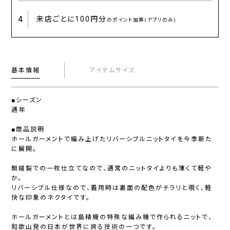
4
来店ごとに
100円分
のポイント加算(アプリのみ)
基本情報
アイテムサイズ
■シーズン
通年
■商品説明
ホールガーメントで編み上げたリバーシブルニットタイを今季新た
に展開。
無縫製での一枚仕立てなので、通常のニットタイよりも薄くて軽や
か。
リバーシブル仕様なので、着用時は裏面の配色がチラリと覗く、軽
快な印象のネクタイです。
ホールガーメントとは島精機の特殊な編み機で作られるニットで、
和歌山発の日本が世界に誇る技術の一つです。