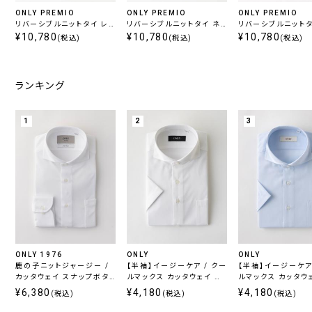
ONLY PREMIO
ONLY PREMIO
ONLY PREMIO
リバーシブルニットタイ レッ
リバーシブルニットタイ ネ
リバーシブルニットタ
ド
¥10,780
イビー
¥10,780
ラック
¥10,780
(税込)
(税込)
(税込)
ランキング
1
2
3
ONLY 1976
ONLY
ONLY
鹿の子ニットジャージー /
【半袖】イージーケア / クー
【半袖】イージーケア 
カッタウェイ スナップボタ
ルマックス カッタウェイ ス
ルマックス カッタウ
ン ホワイト 無地 定番
ナップボタン付き
ナップボタン付き
¥6,380
¥4,180
¥4,180
(税込)
(税込)
(税込)