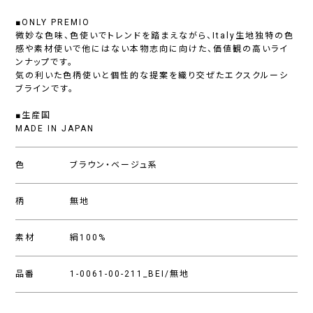
■ONLY PREMIO
微妙な色味、色使いでトレンドを踏まえながら、Italy生地独特の色
感や素材使いで他にはない本物志向に向けた、価値観の高いライ
ンナップです。
気の利いた色柄使いと個性的な提案を織り交ぜたエクスクルーシ
ブラインです。
■生産国
MADE IN JAPAN
色
ブラウン・ベージュ系
柄
無地
素材
絹100%
品番
1-0061-00-211_BEI/無地