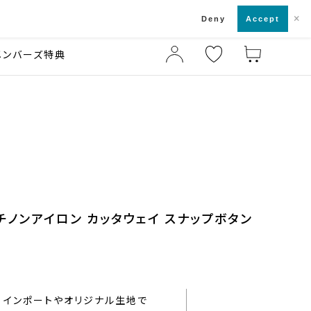
×
店舗一覧・来店予約
ド
Deny
Accept
メンバーズ特典
ッチノンアイロン カッタウェイ スナップボタン
インポートやオリジナル生地で