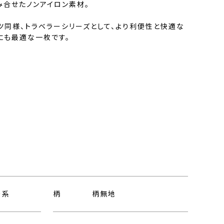
み合せたノンアイロン素材。
ツ同様、トラベラーシリーズとして、より利便性と快適な
にも最適な一枚です。
ー系
柄
柄無地