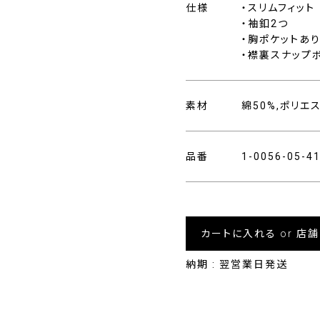
仕様
・スリムフィット
・袖釦2つ
・胸ポケットあ
・襟裏スナップ
素材
綿50%,ポリエ
品番
1-0056-05-
カートに入れる or 店
納期 : 翌営業日発送