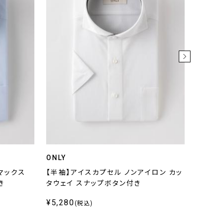
ONLY
ONLY 
マックス
【半袖】アイスカプセル ノンアイロン カッ
鹿の子
き
タウェイ スナップボタン付き
スナッ
¥5,280
¥6,3
(税込)