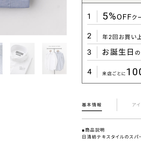
5%
1
OFF
ク
2
年2回お買い
3
お誕生日
の
1
4
来店ごとに
基本情報
ア
■商品説明
日清紡テキスタイルのスパ