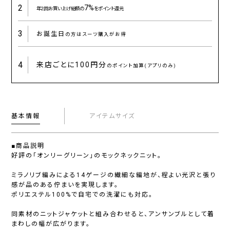
2
7%
年2回お買い上げ総額の
をポイント還元
3
お誕生日
の方はスーツ購入がお得
4
来店ごとに
100円分
のポイント加算(アプリのみ)
基本情報
アイテムサイズ
■商品説明
好評の「オンリーグリーン」のモックネックニット。
ミラノリブ編みによる14ゲージの繊細な編地が、程よい光沢と張り
感が品のある佇まいを実現します。
ポリエステル100%で自宅での洗濯にも対応。
同素材のニットジャケットと組み合わせると、アンサンブルとして着
まわしの幅が広がります。