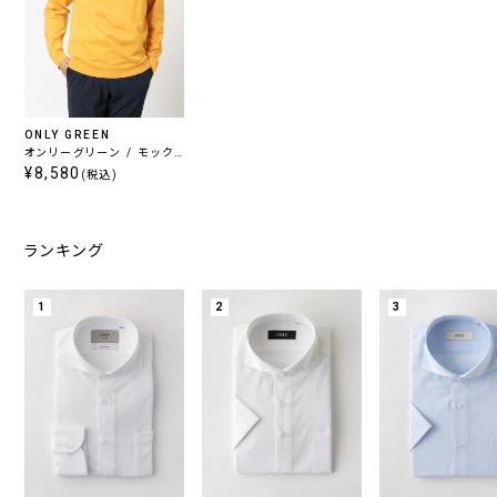
ONLY GREEN
オンリーグリーン / モック
ネックニット イエロー
¥8,580
(税込)
ランキング
1
2
3