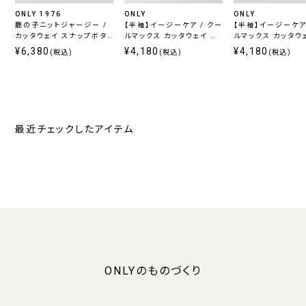
ONLY 1976
ONLY
ONLY
鹿の子ニットジャージー /
【半袖】イージーケア / クー
【半袖】イージーケア 
カッタウェイ スナップボタ
ルマックス カッタウェイ ス
ルマックス カッタウ
ン ホワイト 無地 定番
ナップボタン付き
ナップボタン付き
¥6,380
¥4,180
¥4,180
(税込)
(税込)
(税込)
最近チェックしたアイテム
ONLYのものづくり