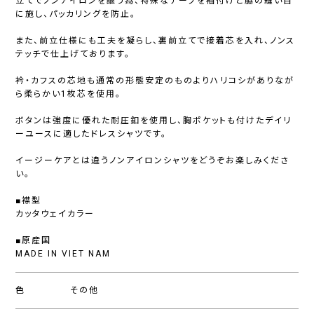
立てでノンアイロンを謳う為、特殊なテープを袖付けと脇の縫い目
に施し、パッカリングを防止。
また、前立仕様にも工夫を凝らし、裏前立てで接着芯を入れ、ノンス
テッチで仕上げております。
衿・カフスの芯地も通常の形態安定のものよりハリコシがありなが
ら柔らかい1枚芯を使用。
ボタンは強度に優れた耐圧釦を使用し、胸ポケットも付けたデイリ
ーユースに適したドレスシャツです。
イージーケアとは違うノンアイロンシャツをどうぞお楽しみくださ
い。
■襟型
カッタウェイカラー
■原産国
MADE IN VIET NAM
色
その他