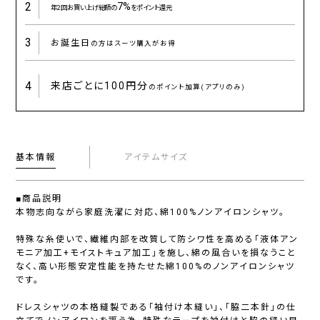
2
7%
年2回お買い上げ総額の
をポイント還元
3
お誕生日
の方はスーツ購入がお得
4
来店ごとに
100円分
のポイント加算(アプリのみ)
基本情報
アイテムサイズ
■商品説明
本物志向ながら家庭洗濯に対応、綿100%ノンアイロンシャツ。
特殊な糸使いで、繊維内部を改質して防シワ性を高める「液体アン
モニア加工+モイストキュア加工」を施し、綿の風合いを損なうこと
なく、高い形態安定性能を持たせた綿100%のノンアイロンシャツ
です。
ドレスシャツの本格縫製である「袖付け本縫い」、「脇二本針」の仕