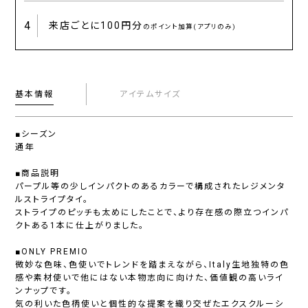
4
来店ごとに
100円分
のポイント加算(アプリのみ)
基本情報
アイテムサイズ
■シーズン
通年
■商品説明
パープル等の少しインパクトのあるカラーで構成されたレジメンタ
ルストライプタイ。
ストライプのピッチも太めにしたことで、より存在感の際立つインパ
クトある1本に仕上がりました。
■ONLY PREMIO
微妙な色味、色使いでトレンドを踏まえながら、Italy生地独特の色
感や素材使いで他にはない本物志向に向けた、価値観の高いライ
ンナップです。
気の利いた色柄使いと個性的な提案を織り交ぜたエクスクルーシ