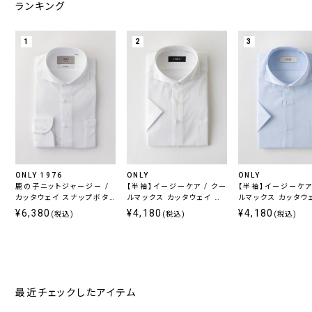
ランキング
1
2
3
ONLY 1976
ONLY
ONLY
鹿の子ニットジャージー /
【半袖】イージーケア / クー
【半袖】イージーケア 
カッタウェイ スナップボタ
ルマックス カッタウェイ ス
ルマックス カッタウ
ン ホワイト 無地 定番
ナップボタン付き
ナップボタン付き
¥6,380
¥4,180
¥4,180
(税込)
(税込)
(税込)
最近チェックしたアイテム