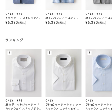
ONLY 1976
ONLY 1976
ONLY 1976
トラベラー / ストレッチノン
綿100%ノンアイロン / ボ
綿100%ノンアイロン
アイロン カッタウェイ スナ
¥6,380
タンダウン
¥6,380
イドスプレッド ブラ
¥6,380
(税込)
(税込)
(税込)
ップボタン ネイビー 無地
トライプ
ランキング
1
2
3
ONLY 1976
ONLY
ONLY
鹿の子ニットジャージー /
【半袖】イージーケア / クー
【半袖】イージーケア 
カッタウェイ スナップボタ
ルマックス カッタウェイ ス
ルマックス カッタウ