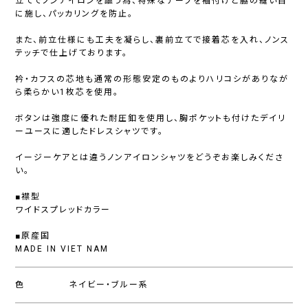
立てでノンアイロンを謳う為、特殊なテープを袖付けと脇の縫い目
に施し、パッカリングを防止。
また、前立仕様にも工夫を凝らし、裏前立てで接着芯を入れ、ノンス
テッチで仕上げております。
衿・カフスの芯地も通常の形態安定のものよりハリコシがありなが
ら柔らかい1枚芯を使用。
ボタンは強度に優れた耐圧釦を使用し、胸ポケットも付けたデイリ
ーユースに適したドレスシャツです。
イージーケアとは違うノンアイロンシャツをどうぞお楽しみくださ
い。
■襟型
ワイドスプレッドカラー
■原産国
MADE IN VIET NAM
色
ネイビー・ブルー系