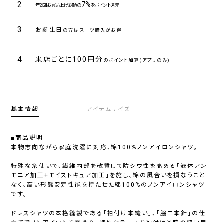
2
7%
年2回お買い上げ総額の
をポイント還元
3
お誕生日
の方はスーツ購入がお得
4
来店ごとに
100円分
のポイント加算(アプリのみ)
基本情報
アイテムサイズ
■商品説明
本物志向ながら家庭洗濯に対応、綿100%ノンアイロンシャツ。
特殊な糸使いで、繊維内部を改質して防シワ性を高める「液体アン
モニア加工+モイストキュア加工」を施し、綿の風合いを損なうこと
なく、高い形態安定性能を持たせた綿100%のノンアイロンシャツ
です。
ドレスシャツの本格縫製である「袖付け本縫い」、「脇二本針」の仕