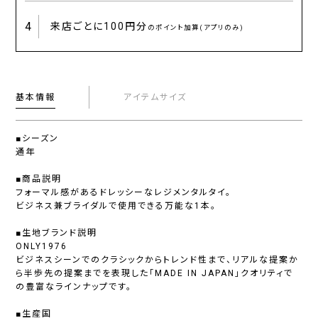
4
来店ごとに
100円分
のポイント加算(アプリのみ)
基本情報
アイテムサイズ
■シーズン
通年
■商品説明
フォーマル感があるドレッシーなレジメンタルタイ。
ビジネス兼ブライダルで使用できる万能な1本。
■生地ブランド説明
ONLY1976
ビジネスシーンでのクラシックからトレンド性まで、リアルな提案か
ら半歩先の提案までを表現した「MADE IN JAPAN」クオリティで
の豊富なラインナップです。
■生産国