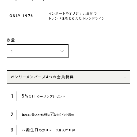
インポートやオリジナル生地で
ONLY 1976
トレンド性をとらえたトレンドライン
数量
オンリーメンバーズ4つの会員特典
1
5%
OFF
クーポンプレゼント
2
7%
年2回お買い上げ総額の
をポイント還元
3
お誕生日
の方はスーツ購入がお得