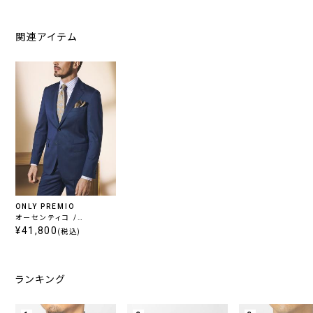
関連アイテム
ONLY PREMIO
オーセンティコ /
SUPER100's ブルー無地
¥41,800
(税込)
ランキング