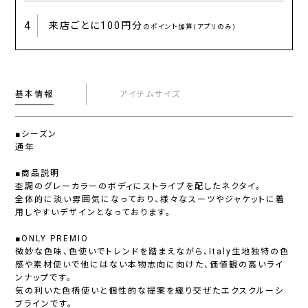
4
来店ごとに
100円分
のポイント加算(アプリのみ)
基本情報
アイテムサイズ
■シーズン
通年
■商品説明
杢調のグレーカラーのボディにストライプを配したネクタイ。
全体的に淡い雰囲気になっており、様々なスーツやジャケットに着
用しやすいデザインとなっております。
■ONLY PREMIO
微妙な色味、色使いでトレンドを踏まえながら、Italy生地独特の色
感や素材使いで他にはない本物志向に向けた、価値観の高いライ
ンナップです。
気の利いた色柄使いと個性的な提案を織り交ぜたエクスクルーシ
ブラインです。