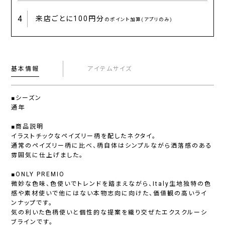
4
来店ごとに
100円分
のポイント加算(アプリのみ)
基本情報
アイテムサイズ
■シーズン
通年
■商品説明
イラストチックなペイズリー柄を配したネクタイ。
通常のペイズリー柄に比べ、柄自体はシンプルながら洒落感のある
雰囲気に仕上げました。
■ONLY PREMIO
微妙な色味、色使いでトレンドを踏まえながら、Italy生地独特の色
感や素材使いで他にはない本物志向に向けた、価値観の高いライ
ンナップです。
気の利いた色柄使いと個性的な提案を織り交ぜたエクスクルーシ
ブラインです。