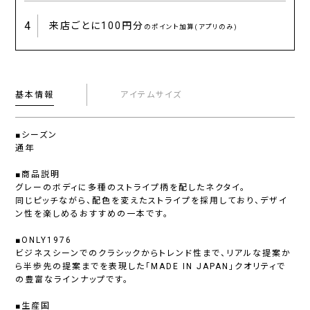
4
来店ごとに
100円分
のポイント加算(アプリのみ)
基本情報
アイテムサイズ
■シーズン
通年
■商品説明
グレーのボディに多種のストライプ柄を配したネクタイ。
同じピッチながら、配色を変えたストライプを採用しており、デザイ
ン性を楽しめるおすすめの一本です。
■ONLY1976
ビジネスシーンでのクラシックからトレンド性まで、リアルな提案か
ら半歩先の提案までを表現した「MADE IN JAPAN」クオリティで
の豊富なラインナップです。
■生産国