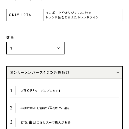
インポートやオリジナル生地で
ONLY 1976
トレンド性をとらえたトレンドライン
数量
オンリーメンバーズ4つの会員特典
1
5%
OFF
クーポンプレゼント
2
7%
年2回お買い上げ総額の
をポイント還元
3
お誕生日
の方はスーツ購入がお得