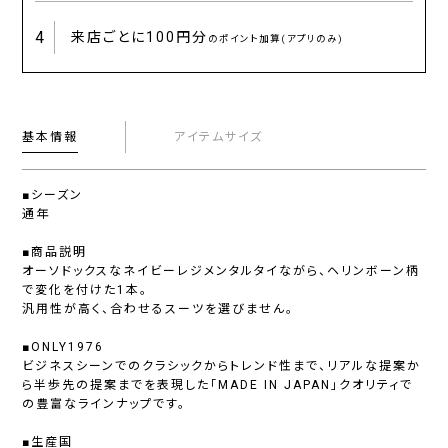
4
来店ごとに
100円分
のポイント加算(アプリのみ)
基本情報
アイテムサイズ
■シーズン
通年
■商品説明
オーソドックスなネイビーレジメンタルタイながら、ヘリンボーン柄
で変化を付けた1本。
汎用性が高く、合わせるスーツを選びません。
■ONLY1976
ビジネスシーンでのクラシックからトレンド性まで、リアルな提案か
ら半歩先の提案までを表現した「MADE IN JAPAN」クオリティで
の豊富なラインナップです。
■生産国