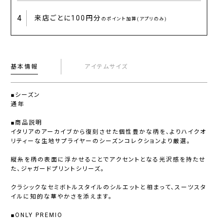
4
来店ごとに
100円分
のポイント加算(アプリのみ)
基本情報
アイテムサイズ
■シーズン
通年
■商品説明
イタリアのアーカイブから復刻させた個性豊かな柄を、よりハイクオ
リティーな生地サプライヤーのシーズンコレクションより厳選。
縦糸を柄の表面に浮かせることでアクセントとなる光沢感を持たせ
た、ジャガードプリントシリーズ。
クラシックなセミボトルスタイルのシルエットと相まって、スーツスタ
イルに知的な華やかさを添えます。
■ONLY PREMIO