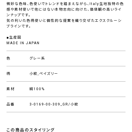
微妙な色味、色使いでトレンドを踏まえながら、Italy生地独特の色
感や素材使いで他にはない本物志向に向けた、価値観の高いライ
ンナップです。
気の利いた色柄使いと個性的な提案を織り交ぜたエクスクルーシ
ブラインです。
■生産国
MADE IN JAPAN
色
グレー系
柄
小紋,ペイズリー
素材
絹100%
品番
3-0169-00-309_GR/小紋
この商品のスタイリング