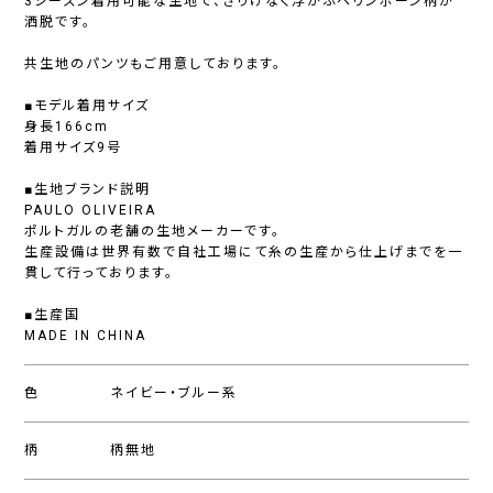
3シーズン着用可能な生地で、さりげなく浮かぶヘリンボーン柄が
洒脱です。
共生地のパンツもご用意しております。
■モデル着用サイズ
身長166cm
着用サイズ9号
■生地ブランド説明
PAULO OLIVEIRA
ポルトガルの老舗の生地メーカーです。
生産設備は世界有数で自社工場にて糸の生産から仕上げまでを一
貫して行っております。
■生産国
MADE IN CHINA
色
ネイビー・ブルー系
柄
柄無地