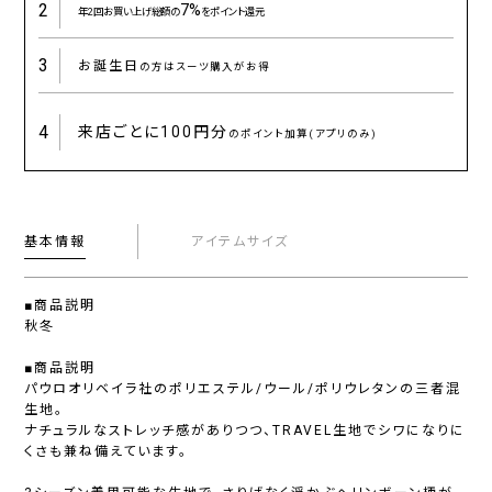
2
7%
年2回お買い上げ総額の
をポイント還元
3
お誕生日
の方はスーツ購入がお得
4
来店ごとに
100円分
のポイント加算(アプリのみ)
基本情報
アイテムサイズ
■商品説明
秋冬
■商品説明
パウロオリベイラ社のポリエステル/ウール/ポリウレタンの三者混
生地。
ナチュラルなストレッチ感がありつつ、TRAVEL生地でシワになりに
くさも兼ね備えています。