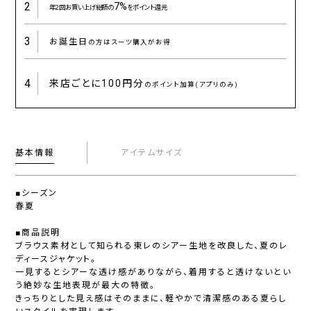
2
7%
年2回お買い上げ総額の
をポイント還元
3
お誕生日
の方はスーツ購入がお得
4
来店ごとに
100円分
のポイント加算(アプリのみ)
基本情報
アイテムサイズ
■シーズン
春夏
■商品説明
ブラウス素材として知られる東レのシアー生地を改良した、夏のレ
ディースジャケット。
一見するとシアーな透け感がありながら、着用すると透けないとい
う絶妙な生地表現が最大の特徴。
きっちりとした見え感はそのままに、軽やかで清潔感のある夏らし