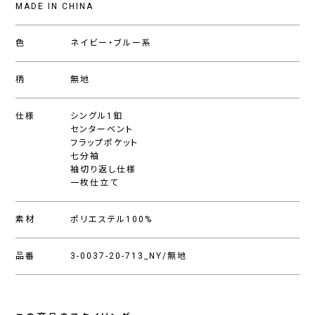
MADE IN CHINA
色
ネイビー・ブルー系
柄
無地
仕様
シングル1釦
センターベント
フラップポケット
七分袖
袖切り返し仕様
一枚仕立て
素材
ポリエステル100%
品番
3-0037-20-713_NY/無地