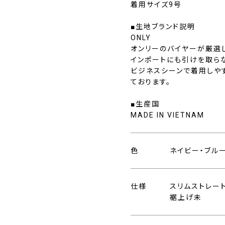
着用サイズ9号
■生地ブランド説明
ONLY
オンリーのバイヤーが厳選
インポートにも引けを取ら
ビジネスシーンで着用しや
ております。
■生産国
MADE IN VIETNAM
色
ネイビー・ブル
仕様
スリムストレー
裾上げ未