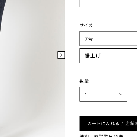
サイズ
裾上げ
数量
カートに入れる / 店舗
納期 : 翌営業日発送