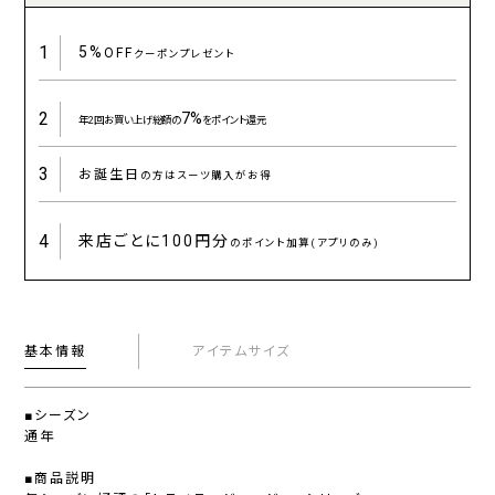
1
5%
OFF
クーポンプレゼント
2
7%
年2回お買い上げ総額の
をポイント還元
3
お誕生日
の方はスーツ購入がお得
4
来店ごとに
100円分
のポイント加算(アプリのみ)
基本情報
アイテムサイズ
■シーズン
通年
■商品説明