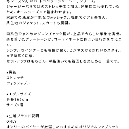
毎シーズン好評の「トラベラージャージー」シリーズ。
ジャージーならではのストレッチ性に加え、軽量性にも優れている
ため、オールシーズンで着まわせます。
家庭での洗濯が可能なウォッシャブル機能でケアも楽ちん。
共生地のジャケット、スカートも展開。
同系色でまとめたグレンチェック柄が、上品で今らしい印象を演出。
落ち着いたグレートーンが、コーディネートに程よい奥行きを与えま
す。
シンプルなインナーとも相性が良く、ビジネスからきれいめスタイル
まで幅広く活躍。
セットアップはもちろん、単品使いでも着回しを楽しめる一着です。
■機能
ストレッチ
ウォッシャブル
■モデルサイズ
身長166cm
サイズ9号
■生地ブランド説明
ONLY
オンリーのバイヤーが厳選したおすすめのオリジナルファブリック