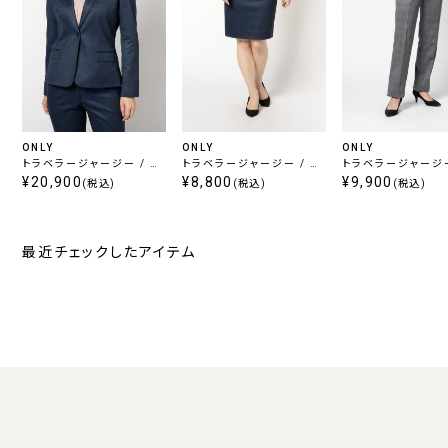
ONLY
ONLY
ONLY
トラベラージャージー / ジ
トラベラージャージー / タ
トラベラージャージー
ャケット ネイビー チェック
¥20,900
イトスカート ネイビー チェ
¥8,800
トレートパンツ ライ
¥9,900
(税込)
(税込)
(税込)
ック
ー チェック
最近チェックしたアイテム