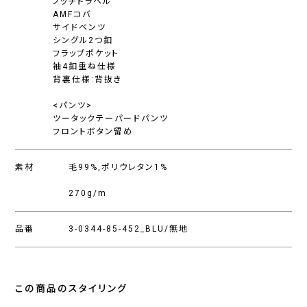
ノッチドラペル
AMFコバ
サイドベンツ
シングル2つ釦
フラップポケット
袖4釦重ね仕様
背裏仕様:背抜き
<パンツ>
ツータックテーパードパンツ
フロントボタン留め
素材
毛99%,ポリウレタン1%
270g/m
品番
3-0344-85-452_BLU/無地
この商品のスタイリング