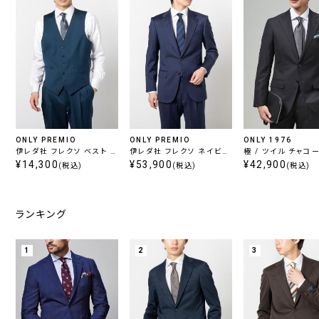
ONLY PREMIO
ONLY PREMIO
ONLY 1976
伊レダ社 フレクソ ベスト ブ
伊レダ社 フレクソ ネイビー
極 / ツイル チャコ
ルー ツイル
¥14,300
ツイル
¥53,900
¥42,900
(税込)
(税込)
(税込)
ランキング
1
2
3