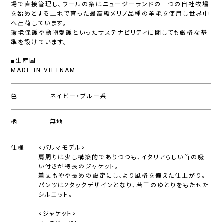
場で直接管理し、ウールの糸はニュージーランドの三つの自社牧場
を始めとする土地で育った最高級メリノ品種の羊毛を使用し世界中
へ出荷しています。
環境保護や動物愛護といったサステナビリティに関しても厳格な基
準を設けています。
■生産国
MADE IN VIETNAM
色
ネイビー・ブルー系
柄
無地
仕様
<パルマモデル>
肩周りは少し構築的でありつつも、イタリアらしい首の吸
い付きが特長のジャケット。
着丈もやや長めの設定にし、より風格を備えた仕上がり。
パンツは2タックデザインとなり、若干のゆとりをもたせた
シルエット。
<ジャケット>