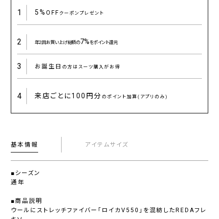
1
5%
OFF
クーポンプレゼント
2
7%
年2回お買い上げ総額の
をポイント還元
3
お誕生日
の方はスーツ購入がお得
4
来店ごとに
100円分
のポイント加算(アプリのみ)
基本情報
アイテムサイズ
■シーズン
通年
■商品説明
ウールにストレッチファイバー「ロイカV550」を混紡したREDAフレ