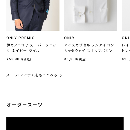
ONLY PREMIO
ONLY
ONL
伊カノニコ / スーパーソニッ
アイスカプセル ノンアイロン
レイ
ク ネイビー ツイル
カッタウェイ スナップボタン付
トレ
き
¥53,900
¥6,380
¥20
(税込)
(税込)
スーツ・アイテムをもっとみる
オーダースーツ