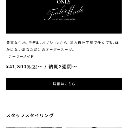
ONLY
ONLY
ONL
ホームウォッシュ / シングル
イージーケア / ブルーレギュ
オン
ジャケット ブラック無地 定番
ラーカラー
ブル
¥20,900
¥4,290
¥36
(税込)
(税込)
豊富な生地、モデル、オプションから、国内自社工場で仕立てる、ほ
かにないあなただけのオーダースーツ。
「テーラーメイド」
¥41,800
～
納期2週間～
(税込)
詳細はこちら
スタッフスタイリング