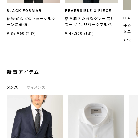
BLACK FORMAR
REVERSIBLE 3 PIECE
ITALI
結婚式などのフォーマルシ
落ち着きのあるグレー無地
ーンに最適。
スーツに、リバーシブルベス
仕立て
トがセットの一着。
るエレ
¥ 36,960
¥ 47,300
(税込)
(税込)
¥ 10,7
新着アイテム
メンズ
ウィメンズ