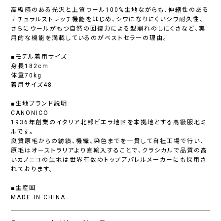
高級感のある光沢と上質ウール100%生地ながらも、伸縮性のある
ナチュラルストレッチ機能をはじめ、シワになりにくいシワ耐久性、
さらにウールがもつ自然の回復力による型崩れのしにくさなど、実
用的な機能を満載しているのがベストセラーの理由。
■モデル着用サイズ
身長182cm
体重70kg
着用サイズ48
■生地ブランド説明
CANONICO
1936年創業のイタリア北部ビエラ地区を本拠地とする高級服地ミ
ルです。
良質原毛からの紡績、機織、染色までを一貫して自社工場で行い、
原毛はオーストラリアより直輸入することで、クラシカルで品質の高
いカノニコの生地は世界有数のトップアパレルメーカーにも採用さ
れております。
■生産国
MADE IN CHINA