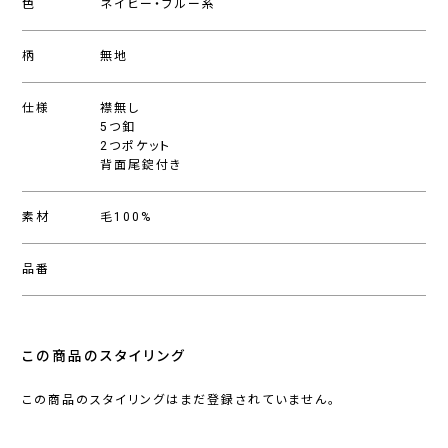
色
ネイビー・ブルー系
柄
無地
仕様
襟無し
5つ釦
2つポケット
背面尾錠付き
素材
毛100%
品番
この商品のスタイリング
この商品のスタイリングはまだ登録されていません。