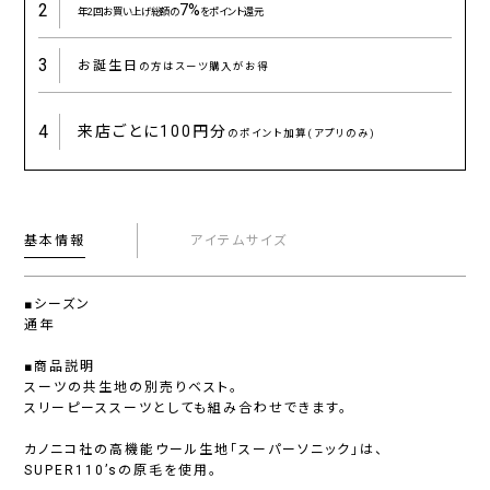
2
7%
年2回お買い上げ総額の
をポイント還元
3
お誕生日
の方はスーツ購入がお得
4
来店ごとに
100円分
のポイント加算(アプリのみ)
基本情報
アイテムサイズ
■シーズン
通年
■商品説明
スーツの共生地の別売りベスト。
スリーピーススーツとしても組み合わせできます。
カノニコ社の高機能ウール生地「スーパーソニック」は、
SUPER110’sの原毛を使用。