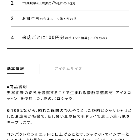
2
7%
年2回お買い上げ総額の
をポイント還元
3
お誕生日
の方はスーツ購入がお得
4
来店ごとに
100円分
のポイント加算(アプリのみ)
基本情報
アイテムサイズ
■商品説明
天然由来の綿糸を強撚することで生まれる接触冷感素材「アイスコ
ットン」を使用した、夏のポロシャツ。
綿100%ながら、触れた瞬間のひんやりとした感触とシャリシャリと
した清涼感が特徴で、蒸し暑い真夏日でもドライで涼しい着心地を
キープします。
コンパクトなシルエットに仕上げることで、ジャケットのインナーと