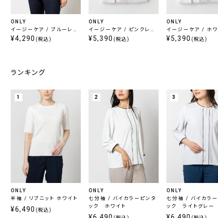
ONLY
ONLY
ONLY
イージーケア / ブルーレギ
イージーケア / ピンクレギ
イージーケア / ホ
ュラーカラー
¥4,290
ュラーカラーボウタイ付き
¥5,390
ギュラーカラーボウ
¥5,390
(税込)
(税込)
(税込)
シャツ
きシャツ
ランキング
1
2
3
ONLY
ONLY
ONLY
半袖 / リブニット ホワイト
七分袖 / バイカラーピンタ
七分袖 / バイカラ
ック ホワイト
ック ライトグレー
¥6,490
(税込)
¥6,490
¥6,490
(税込)
(税込)