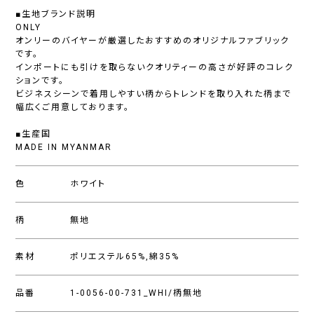
■生地ブランド説明
ONLY
オンリーのバイヤーが厳選したおすすめのオリジナルファブリック
です。
インポートにも引けを取らないクオリティーの高さが好評のコレク
ションです。
ビジネスシーンで着用しやすい柄からトレンドを取り入れた柄まで
幅広くご用意しております。
■生産国
MADE IN MYANMAR
色
ホワイト
柄
無地
素材
ポリエステル65%,綿35%
品番
1-0056-00-731_WHI/柄無地