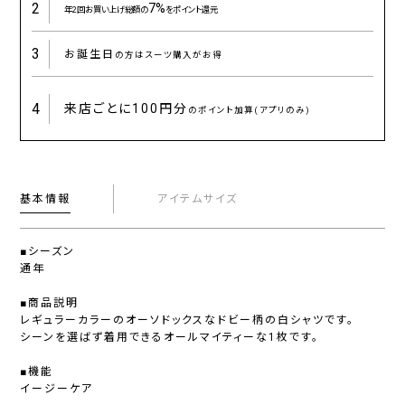
2
7%
年2回お買い上げ総額の
をポイント還元
3
お誕生日
の方はスーツ購入がお得
4
来店ごとに
100円分
のポイント加算(アプリのみ)
基本情報
アイテムサイズ
■シーズン
通年
■商品説明
レギュラーカラーのオーソドックスなドビー柄の白シャツです。
シーンを選ばず着用できるオールマイティーな1枚です。
■機能
イージーケア