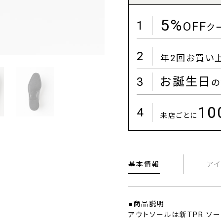
5%
1
OFF
ク
2
年2回お買い
3
お誕生日
の
1
4
来店ごとに
基本情報
ア
■商品説明
アウトソールは新TPR ソ