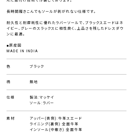
んだ底付け技術で作製しております。
長時間履きこんでもソールが剥がれない仕様です。
耐久性と耐摩耗性に優れたラバーソールで、ブラックスエードはネ
イビー、グレーのスラックスに相性良く、上品さを残したドレスダウ
ンに最適。
■原産国
MADE IN INDIA
色
ブラック
柄
無地
仕様
製法:マッケイ
ソール:ラバー
素材
アッパー(表側):牛革スエード
ライニング(裏側):全面牛革
インソール(中敷き):全面牛革