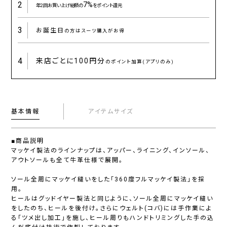
2
7%
年2回お買い上げ総額の
をポイント還元
3
お誕生日
の方はスーツ購入がお得
4
来店ごとに
100円分
のポイント加算(アプリのみ)
基本情報
アイテムサイズ
■商品説明
マッケイ製法のラインナップは、アッパー、ライニング、インソール、
アウトソールも全て牛革仕様で展開。
ソール全周にマッケイ縫いをした「360度フルマッケイ製法」を採
用。
ヒールはグッドイヤー製法と同じように、ソール全周にマッケイ縫い
をしたのち、ヒールを後付け。さらにウェルト(コバ)には手作業によ
る「ツメ出し加工」を施し、ヒール周りもハンドトリミングした手の込