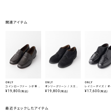
関連アイテム
ONLY
ONLY
ONLY
コインローファー シボ革 ブ
オンリーグリーン / スエー
レイニーデイズ / 
ラウン
¥19,800
ド外羽根プレーントゥシュー
¥19,800
バー Uチップ ブラッ
¥17,600
(税込)
(税込)
(税込)
ズ ブラック
最近チェックしたアイテム