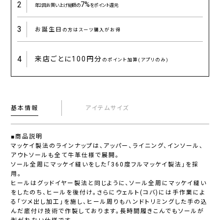
2
7%
年2回お買い上げ総額の
をポイント還元
3
お誕生日
の方はスーツ購入がお得
4
来店ごとに
100円分
のポイント加算(アプリのみ)
基本情報
アイテムサイズ
■商品説明
マッケイ製法のラインナップは、アッパー、ライニング、インソール、
アウトソールも全て牛革仕様で展開。
ソール全周にマッケイ縫いをした「360度フルマッケイ製法」を採
用。
ヒールはグッドイヤー製法と同じように、ソール全周にマッケイ縫い
をしたのち、ヒールを後付け。さらにウェルト(コバ)には手作業によ
る「ツメ出し加工」を施し、ヒール周りもハンドトリミングした手の込
んだ底付け技術で作製しております。長時間履きこんでもソールが