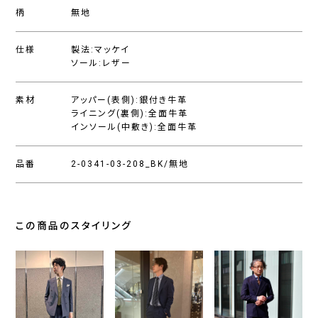
柄
無地
仕様
製法:マッケイ
ソール:レザー
素材
アッパー(表側):銀付き牛革
ライニング(裏側):全面牛革
インソール(中敷き):全面牛革
品番
2-0341-03-208_BK/無地
この商品のスタイリング