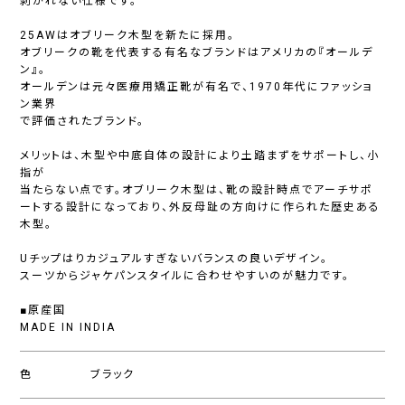
剥がれない仕様です。
25AWはオブリーク木型を新たに採用。
オブリークの靴を代表する有名なブランドはアメリカの『オールデ
ン』。
オールデンは元々医療用矯正靴が有名で、1970年代にファッショ
ン業界
で評価されたブランド。
メリットは、木型や中底自体の設計により土踏まずをサポートし、小
指が
当たらない点です。オブリーク木型は、靴の設計時点でアーチサポ
ートする設計になっており、外反母趾の方向けに作られた歴史ある
木型。
Uチップはりカジュアルすぎないバランスの良いデザイン。
スーツからジャケパンスタイルに合わせやすいのが魅力です。
■原産国
MADE IN INDIA
色
ブラック