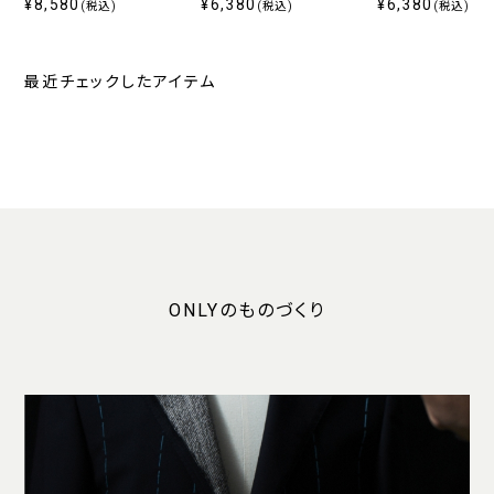
ウン 定番
¥8,580
¥6,380
ー
¥6,380
(税込)
(税込)
(税込)
最近チェックしたアイテム
ONLYのものづくり