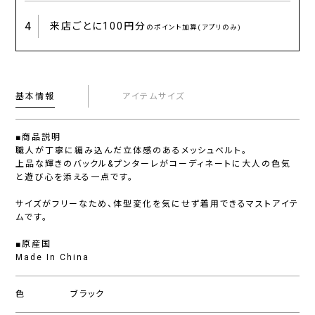
4
来店ごとに
100円分
のポイント加算(アプリのみ)
基本情報
アイテムサイズ
■商品説明
職人が丁寧に編み込んだ立体感のあるメッシュベルト。
上品な輝きのバックル&プンターレがコーディネートに大人の色気
と遊び心を添える一点です。
サイズがフリーなため、体型変化を気にせず着用できるマストアイテ
ムです。
■原産国
Made In China
色
ブラック