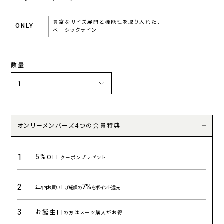
豊富なサイズ展開と機能性を取り入れた、
ONLY
ベーシックライン
数量
オンリーメンバーズ4つの会員特典
1
5%
OFF
クーポンプレゼント
2
7%
年2回お買い上げ総額の
をポイント還元
3
お誕生日
の方はスーツ購入がお得