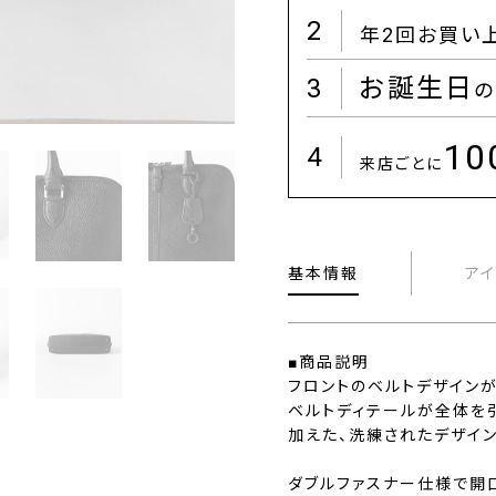
2
年2回お買い
3
お誕生日
の
1
4
来店ごとに
基本情報
ア
■商品説明
フロントのベルトデザインが
ベルトディテールが全体を
加えた、洗練されたデザイ
ダブルファスナー仕様で開