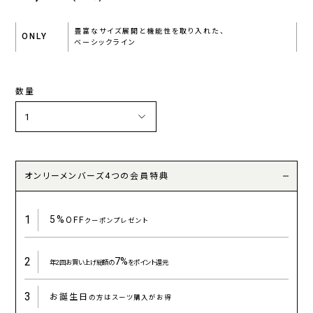
豊富なサイズ展開と機能性を取り入れた、
ONLY
ベーシックライン
数量
オンリーメンバーズ4つの会員特典
1
5%
OFF
クーポンプレゼント
2
7%
年2回お買い上げ総額の
をポイント還元
3
お誕生日
の方はスーツ購入がお得